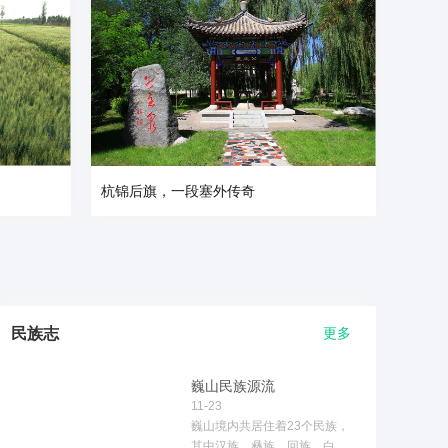
杭锦后旗，一段塞外传奇
民族志
更多
巍山民族源流
11-23
巍山境内共居住着23个民族，
其中汉族、彝族、回族、白