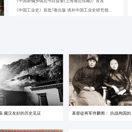
《中国新编乡镇志书目提要(上海通志馆藏)》首发
《中国工业史》首批7卷出版 填补中国工业史研究领...
庙:藏汉友好的历史见证
基督徒将军佟麟阁： 抗战殉国的..