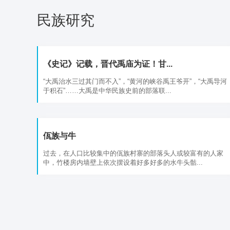
民族研究
《史记》记载，晋代禹庙为证！甘...
“大禹治水三过其门而不入”，“黄河的峡谷禹王爷开”，“大禹导河
于积石”……大禹是中华民族史前的部落联...
佤族与牛
过去，在人口比较集中的佤族村寨的部落头人或较富有的人家
中，竹楼房内墙壁上依次摆设着好多好多的水牛头骷...