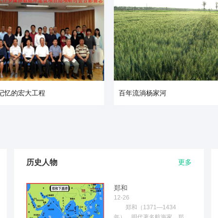
记忆的宏大工程
百年流淌杨家河
历史人物
更多
郑和
12-26
郑和（1371—1434
年），明代著名航海家。郑和