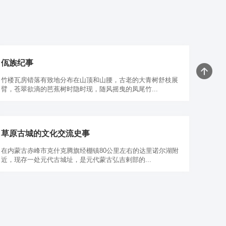
佤族纪事
竹楼瓦房错落有致地分布在山顶和山腰，古老的大青树舒枝展
臂，苍翠欲滴的芭蕉树时隐时现，随风摇曳的凤尾竹...
草原古城的文化交流史事
在内蒙古赤峰市克什克腾旗经棚镇80公里左右的达里诺尔湖附
近，现存一处元代古城址，是元代蒙古弘吉剌部的...