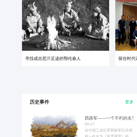
寻找成吉思汗足迹的鄂伦春人
留住时代
历史事件
更多
西路军——一个不朽的名字
04-27
在中国工农红军西路军纪念馆
有一处名为《风雪露营》的场