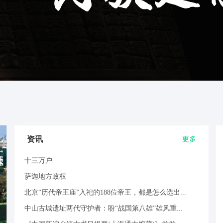
资讯
更多
十三万户
萨迦地方政权
北京“历代帝王庙”入祀的188位帝王，都是怎么选出...
中山古城遗址两代守护者：盼“战国第八雄”雄风重...