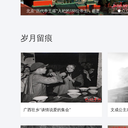
北京“历代帝王庙”入祀的188位帝王，都是...
岁月留痕
广西壮乡“谈情说爱的集会”
文成公主