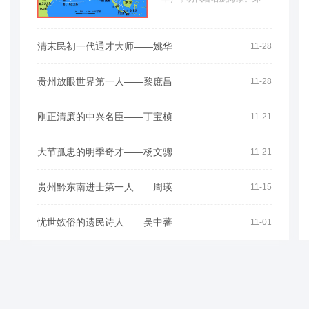
本姓马，小字三保，或作三
宝，回族人，云南昆阳（...
清末民初一代通才大师——姚华
11-28
贵州放眼世界第一人——黎庶昌
11-28
刚正清廉的中兴名臣——丁宝桢
11-21
大节孤忠的明季奇才——杨文骢
11-21
贵州黔东南进士第一人——周瑛
11-15
忧世嫉俗的遗民诗人——吴中蕃
11-01