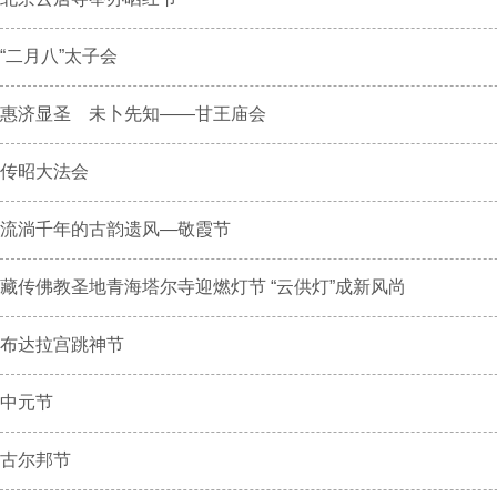
“二月八”太子会
惠济显圣 未卜先知——甘王庙会
传昭大法会
流淌千年的古韵遗风—敬霞节
藏传佛教圣地青海塔尔寺迎燃灯节 “云供灯”成新风尚
布达拉宫跳神节
中元节
古尔邦节