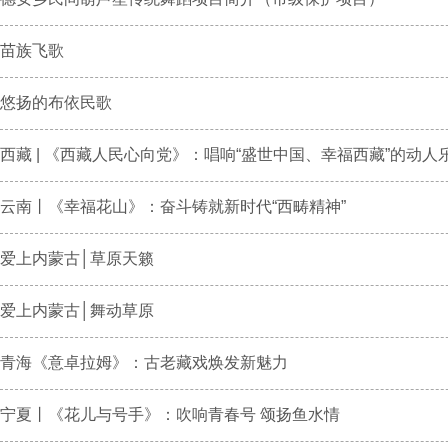
苗族飞歌
悠扬的布依民歌
西藏 | 《西藏人民心向党》：唱响“盛世中国、幸福西藏”的动人乐.
云南丨《幸福花山》：奋斗铸就新时代“西畴精神”
爱上内蒙古│草原天籁
爱上内蒙古│舞动草原
青海《意卓拉姆》：古老藏戏焕发新魅力
宁夏丨《花儿与号手》：吹响青春号 颂扬鱼水情