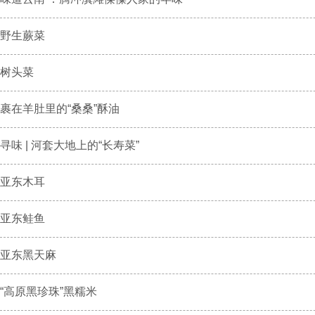
野生蕨菜
树头菜
裹在羊肚里的“桑桑”酥油
寻味 | 河套大地上的“长寿菜”
亚东木耳
亚东鲑鱼
亚东黑天麻
“高原黑珍珠”黑糯米