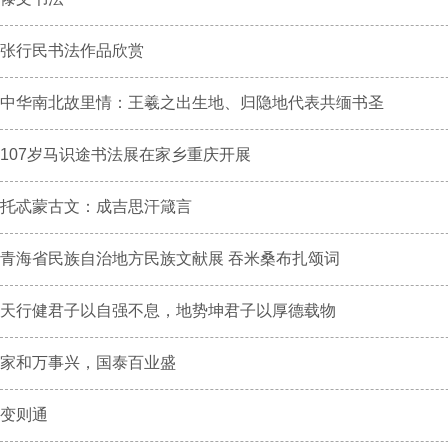
张行民书法作品欣赏
中华南北故里情：王羲之出生地、归隐地代表共缅书圣
107岁马识途书法展在家乡重庆开展
托忒蒙古文：成吉思汗箴言
青海省民族自治地方民族文献展 吞米桑布扎颂词
天行健君子以自强不息，地势坤君子以厚德载物
家和万事兴，国泰百业盛
变则通