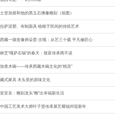
土登加措和他的黑玉石佛像雕刻（组图）
拉萨泥塑、布制面具 植根于民间的传统艺术
西藏一级造像师朵普·次嘎：从艺三十载 平凡修匠心
林芝“嘎萨石锅”的春天：致富传承两不误
加查木碗——传承西藏木碗文化的“精灵”
藏式家具 木头里的原味文化
皇安东：雕刻龙头“雕”出幸福新生活
中国工艺美术大师叶子贤传承展艺耀福州迎新年