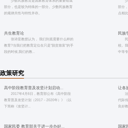
少数民族教育是国家教育体系的重要组成
部分，也是较为特殊的一部分。少数民族教育
部分
的规律共性与特性并存。
点相比
共生教育论
民族
张诗亚教授认为， 我们到底需要什么样的
教育?当我们把教育定位在只是"脱贫致富"的手
校。
段的时候,我们的教...
中等专
政策研究
高中阶段教育普及攻坚计划启动...
让各
2017年4月6日，教育部公布《高中阶段
教育普及攻坚计划（2017－2020年）》（以
代际
下简称《攻坚计...
良好教
国家民委 教育部关于进一步办好...
国家