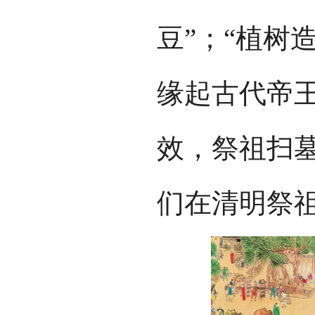
豆”；“植树
缘起古代帝王
效，祭祖扫
们在清明祭