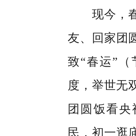
现今，春节
友、回家团
致“春运”
度，举世无
团圆饭看央
民，初一逛